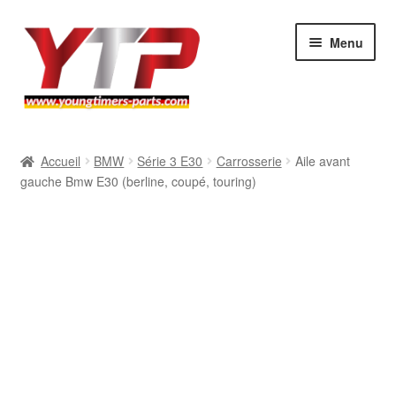
Aller
Aller
Menu
à
au
la
contenu
navigation
Audi
Accueil
BMW
Série 3 E30
Carrosserie
Aile avant
gauche Bmw E30 (berline, coupé, touring)
BMW
Mercedes
Porsche
Volkswagen
Atelier