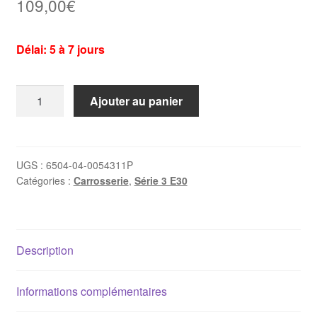
109,00
€
Délai: 5 à 7 jours
quantité
Ajouter au panier
de
Aile
avant
gauche
UGS :
6504-04-0054311P
Catégories :
Carrosserie
,
Série 3 E30
Bmw
E30
(berline,
coupé,
Description
touring)
Informations complémentaires