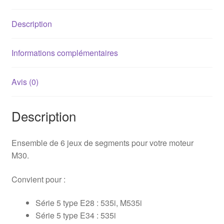
/
M30B35
Description
(92mm)
Informations complémentaires
Avis (0)
Description
Ensemble de 6 jeux de segments pour votre moteur
M30.
Convient pour :
Série 5 type E28 : 535i, M535i
Série 5 type E34 : 535i