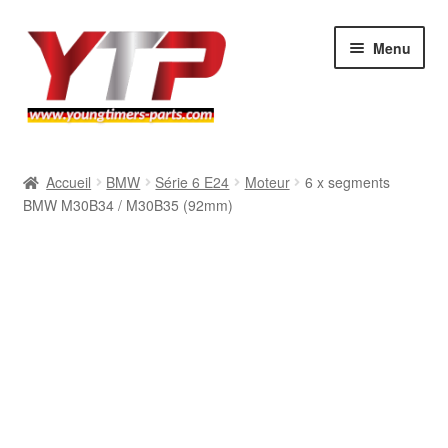
Aller
Aller
Menu
à
au
la
contenu
navigation
Audi
Accueil
BMW
Série 6 E24
Moteur
6 x segments
BMW M30B34 / M30B35 (92mm)
BMW
Mercedes
Porsche
Volkswagen
Atelier