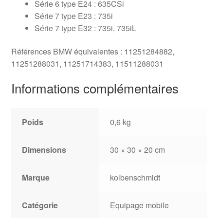
Série 6 type E24 : 635CSi
Série 7 type E23 : 735i
Série 7 type E32 : 735i, 735iL
Références BMW équivalentes : 11251284882,
11251288031, 11251714383, 11511288031
Informations complémentaires
Poids
0,6 kg
Dimensions
30 × 30 × 20 cm
Marque
kolbenschmidt
Catégorie
Equipage mobile