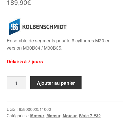
189,90
€
Ensemble de segments pour le 6 cylindres M30 en
version M30B34 / M30B35.
Délai: 5 à 7 jours
quantité
Ajouter au panier
de
6
x
segments
UGS :
6x800002511000
Catégories :
Moteur
,
Moteur
,
Moteur
,
Série 7 E32
BMW
M30B34