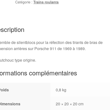
Catégorie :
Trains roulants
de
tirants
arrière
Porsche
911
scription
(1969-
1989)
mble de silentblocs pour la réfection des tirants de bras de
ension arrières sur Porsche 911 de 1969 à 1989.
tchouc type origine.
formations complémentaires
Poids
0,8 kg
Dimensions
20 × 20 × 20 cm