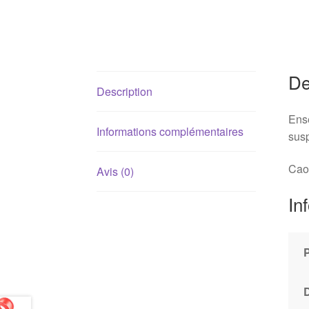
De
Description
Ense
Informations complémentaires
susp
Caou
Avis (0)
In