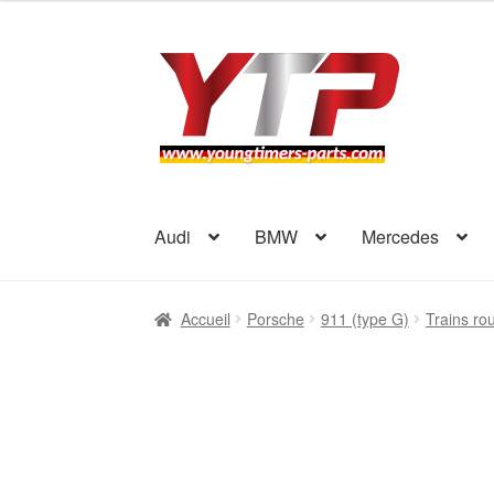
Aller
Aller
à
au
la
contenu
navigation
Audi
BMW
Mercedes
Accueil
Porsche
911 (type G)
Trains ro