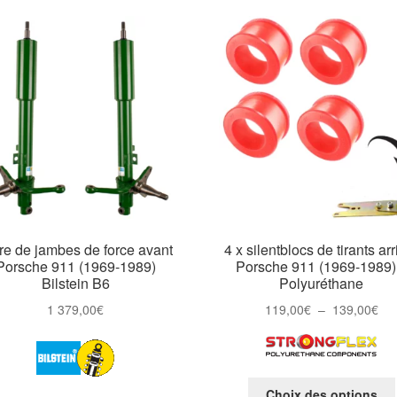
re de jambes de force avant
4 x silentblocs de tirants arr
Porsche 911 (1969-1989)
Porsche 911 (1969-1989)
Bilstein B6
Polyuréthane
Pla
1 379,00
€
119,00
€
–
139,00
€
de
prix
11
à
Choix des options