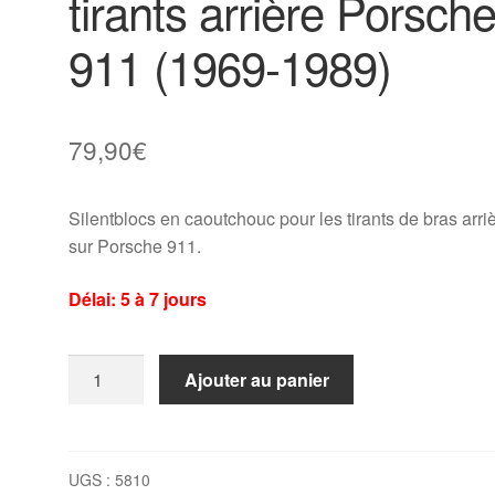
tirants arrière Porsch
911 (1969-1989)
79,90
€
Silentblocs en caoutchouc pour les tirants de bras arri
sur Porsche 911.
Délai: 5 à 7 jours
quantité
Ajouter au panier
de
4
x
silentblocs
UGS :
5810