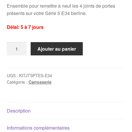
Ensemble pour remettre à neuf les 4 joints de portes
présents sur votre Série 5 E34 berline.
Délai: 5 à 7 jours
quantité
Ajouter au panier
de
4
x
Joints
UGS :
KITJTSPTES-E34
Catégorie :
Carrosserie
de
portes
Bmw
E34
Description
berline
Informations complémentaires