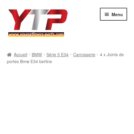
Aller
Aller
Menu
à
au
la
contenu
navigation
Audi
Accueil
BMW
Série 5 E34
Carrosserie
4 x Joints de
portes Bmw E34 berline
BMW
Mercedes
Porsche
Volkswagen
Atelier