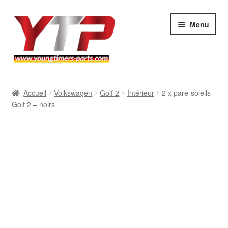
Aller
Aller
Menu
à
au
la
contenu
navigation
Audi
Accueil
Volkswagen
Golf 2
Intérieur
2 x pare-soleils
Golf 2 – noirs
BMW
Mercedes
Porsche
Volkswagen
Atelier