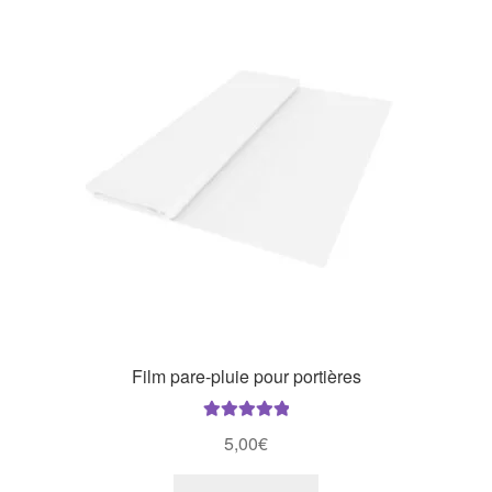
Film pare-pluie pour portières
Note
5.00
sur
5,00
€
5