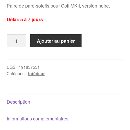
Paire de pare-soleils pour Golf MKII, version noire.
Délai: 5 à 7 jours
quantité
Ajouter au panier
de
2
x
pare-
UGS :
191857551
Catégorie :
Intérieur
soleils
Golf
2
-
Description
noirs
Informations complémentaires