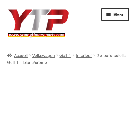
Aller
Aller
Menu
à
au
la
contenu
navigation
Audi
Accueil
Volkswagen
Golf 1
Intérieur
2 x pare-soleils
Golf 1 – blanc/crème
BMW
Mercedes
Porsche
Volkswagen
Atelier