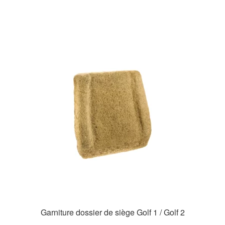
a
plusieurs
variations.
Les
options
peuvent
être
choisies
sur
la
page
du
produit
Garniture dossier de siège Golf 1 / Golf 2