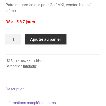
Paire de pare-soleils pour Golf MKI, version blanc /
crème.
Délai: 5 à 7 jours
quantité
Ajouter au panier
de
2
x
pare-
UGS :
171857550.1.blanc
Catégorie :
Intérieur
soleils
Golf
1
-
Description
blanc/crème
Informations complémentaires