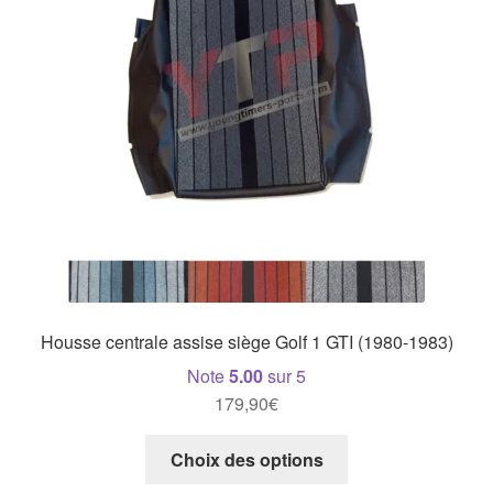
Housse centrale assise siège Golf 1 GTI (1980-1983)
Note
5.00
sur 5
179,90
€
Ce
Choix des options
produit