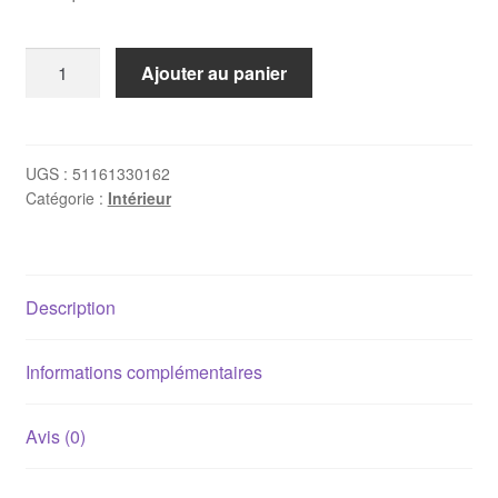
quantité
Ajouter au panier
de
2
x
pare-
UGS :
51161330162
Catégorie :
Intérieur
soleils
BMW
E30
noirs
Description
Informations complémentaires
Avis (0)