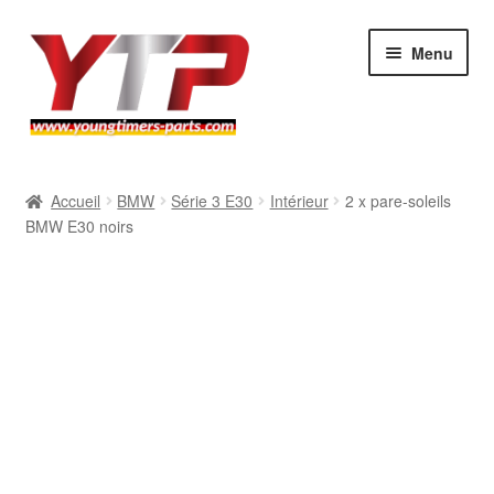
Aller
Aller
Menu
à
au
la
contenu
navigation
Audi
Accueil
BMW
Série 3 E30
Intérieur
2 x pare-soleils
BMW E30 noirs
BMW
Mercedes
Porsche
Volkswagen
Atelier