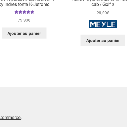
cylindres fonte K-Jetronic
cab / Golf 2
29,90
€
Note
5.00
sur
79,90
€
5
Ajouter au panier
Ajouter au panier
oCommerce
.