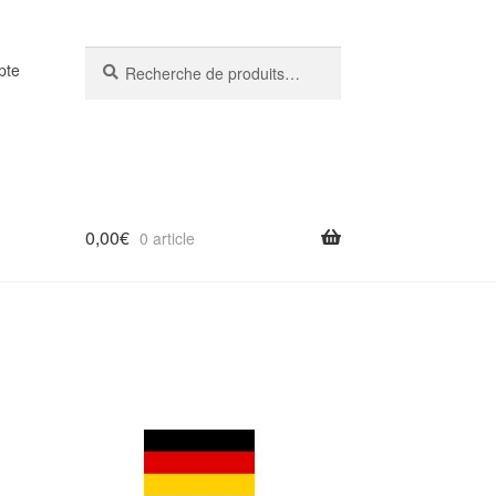
Recherche
Recherche
pte
pour :
0,00
€
0 article