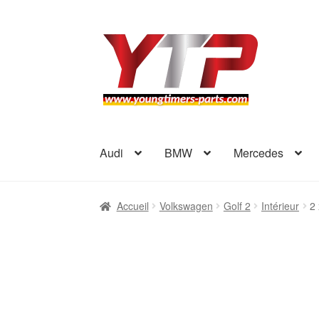
Aller
Aller
à
au
la
contenu
navigation
Audi
BMW
Mercedes
Accueil
Volkswagen
Golf 2
Intérieur
2 