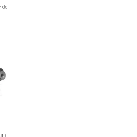
é de
lf 1