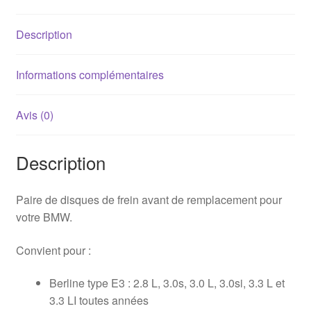
272x22mm
-
Description
34111152090
Informations complémentaires
Avis (0)
Description
Paire de disques de frein avant de remplacement pour
votre BMW.
Convient pour :
Berline type E3 : 2.8 L, 3.0s, 3.0 L, 3.0si, 3.3 L et
3.3 LI toutes années