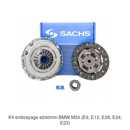
Kit embrayage ø240mm BMW M30 (E9, E12, E28, E24,
E23)