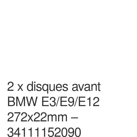
Goodies
2 x disques avant
BMW E3/E9/E12
272x22mm –
34111152090