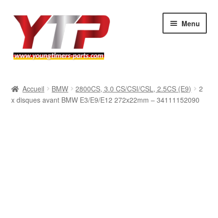
Aller
Aller
Menu
à
au
la
contenu
navigation
Audi
Accueil
BMW
2800CS, 3.0 CS/CSI/CSL, 2.5CS (E9)
2
x disques avant BMW E3/E9/E12 272x22mm – 34111152090
BMW
Mercedes
Porsche
Volkswagen
Atelier