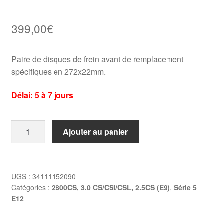
399,00
€
Paire de disques de frein avant de remplacement
spécifiques en 272x22mm.
Délai: 5 à 7 jours
quantité
Ajouter au panier
de
2
x
disques
UGS :
34111152090
Catégories :
2800CS, 3.0 CS/CSI/CSL, 2.5CS (E9)
,
Série 5
avant
E12
BMW
E3/E9/E12