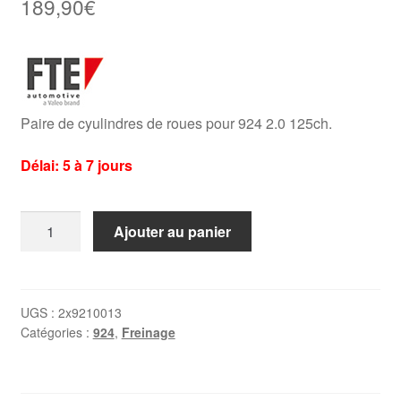
189,90
€
Paire de cyulindres de roues pour 924 2.0 125ch.
Délai: 5 à 7 jours
quantité
Ajouter au panier
de
2
x
cylindres
UGS :
2x9210013
Catégories :
924
,
Freinage
de
frein
arrière
Porsche