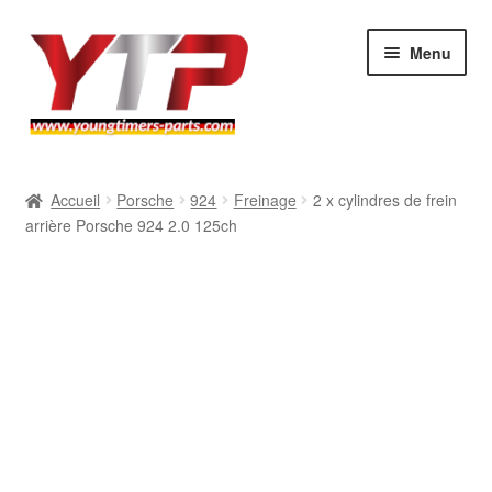
Aller
Aller
Menu
à
au
la
contenu
navigation
Audi
Accueil
Porsche
924
Freinage
2 x cylindres de frein
arrière Porsche 924 2.0 125ch
BMW
Mercedes
Porsche
Volkswagen
Atelier