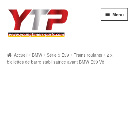
Aller
Aller
Menu
à
au
la
contenu
navigation
Audi
Accueil
BMW
Série 5 E39
Trains roulants
2 x
biellettes de barre stabilisatrice avant BMW E39 V8
BMW
Mercedes
Porsche
Volkswagen
Atelier