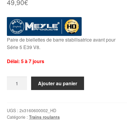
49,90
€
Paire de biellettes de barre stabilisatrice avant pour
Série 5 E39 V8.
Délai: 5 à 7 jours
quantité
Ajouter au panier
de
2
x
biellettes
UGS :
2x3160600002_HD
Catégorie :
Trains roulants
de
barre
stabilisatrice