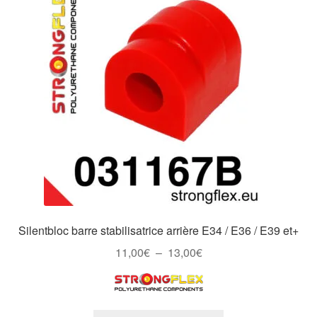
Silentbloc barre stabilisatrice arrière E34 / E36 / E39 et+
Plage
11,00
€
–
13,00
€
de
prix :
11,00€