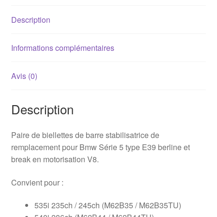
avant
Description
BMW
E39
V8
Informations complémentaires
Avis (0)
Description
Paire de biellettes de barre stabilisatrice de
remplacement pour Bmw Série 5 type E39 berline et
break en motorisation V8.
Convient pour :
535i 235ch / 245ch (M62B35 / M62B35TU)