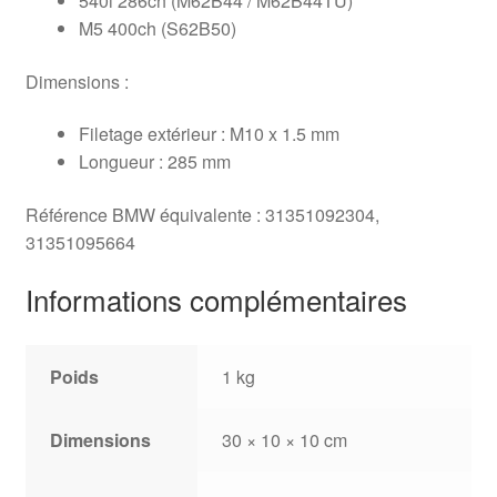
540i 286ch (M62B44 / M62B44TU)
M5 400ch (S62B50)
Dimensions :
Filetage extérieur : M10 x 1.5 mm
Longueur : 285 mm
Référence BMW équivalente : 31351092304,
31351095664
Informations complémentaires
Poids
1 kg
Dimensions
30 × 10 × 10 cm